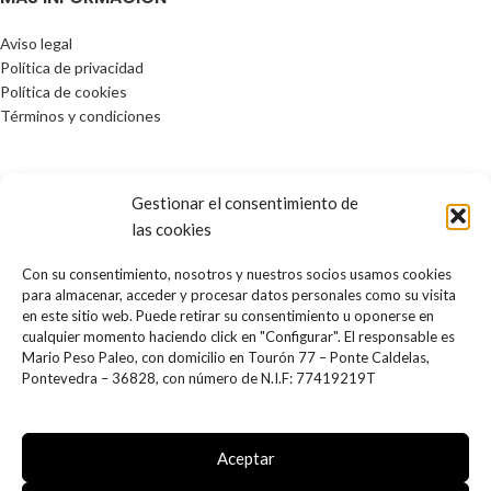
Aviso legal
Política de privacidad
Política de cookies
Términos y condiciones
Gestionar el consentimiento de
las cookies
Con su consentimiento, nosotros y nuestros socios usamos cookies
para almacenar, acceder y procesar datos personales como su visita
en este sitio web. Puede retirar su consentimiento u oponerse en
Tienda online creada por
Agencia Clover
cualquier momento haciendo click en "Configurar". El responsable es
Mario Peso Paleo, con domicilio en Tourón 77 – Ponte Caldelas,
Pontevedra – 36828, con número de N.I.F: 77419219T
Aceptar
PROGRAMA KIT DIGITAL COFINANCIADO POR LOS FONDOS NEXT
GENERATION (EU) DEL MECANISMO DE RECUPERACIÓN Y