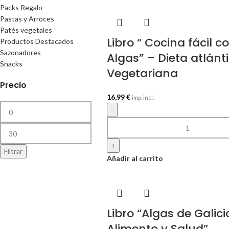
Packs Regalo
Pastas y Arroces
Patés vegetales
Libro “ Cocina fácil c
Productos Destacados
Sazonadores
Algas” – Dieta atlánt
Snacks
Vegetariana
Precio
16,99
€
imp. incl.
-
+
Filtrar
Añadir al carrito
Libro “Algas de Galici
Alimento y Salud”