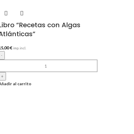
Libro “Recetas con Algas
Atlánticas”
15,00
€
imp. incl.
-
+
Añadir al carrito