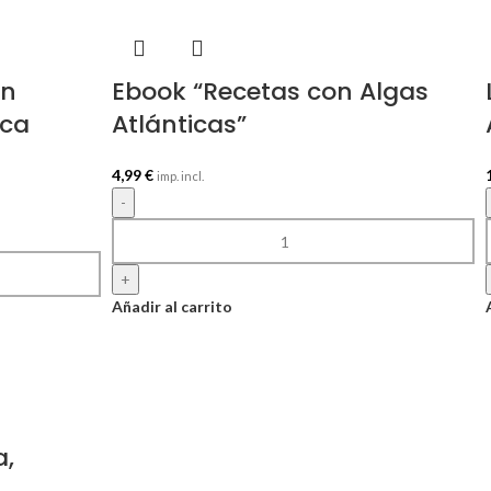
on
Ebook “Recetas con Algas
ica
Atlánticas”
4,99
€
imp. incl.
-
+
Añadir al carrito
a,