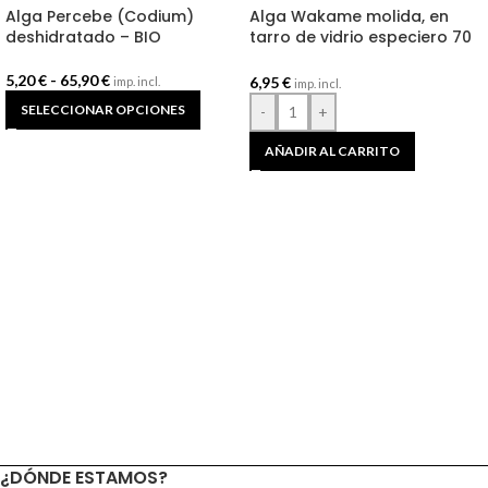
Alga Percebe (Codium)
Alga Wakame molida, en
deshidratado – BIO
tarro de vidrio especiero 70
g BIO
5,20
€
-
65,90
€
6,95
€
imp. incl.
imp. incl.
SELECCIONAR OPCIONES
-
+
AÑADIR AL CARRITO
¿DÓNDE ESTAMOS?