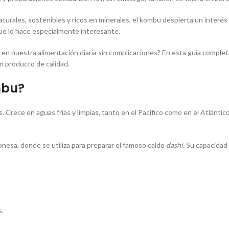
urales, sostenibles y ricos en minerales, el kombu despierta un interés 
que lo hace especialmente interesante.
en nuestra alimentación diaria sin complicaciones? En esta guía complet
n producto de calidad.
mbu?
. Crece en aguas frías y limpias, tanto en el Pacífico como en el Atlánti
onesa, donde se utiliza para preparar el famoso caldo
dashi
. Su capacida
s.