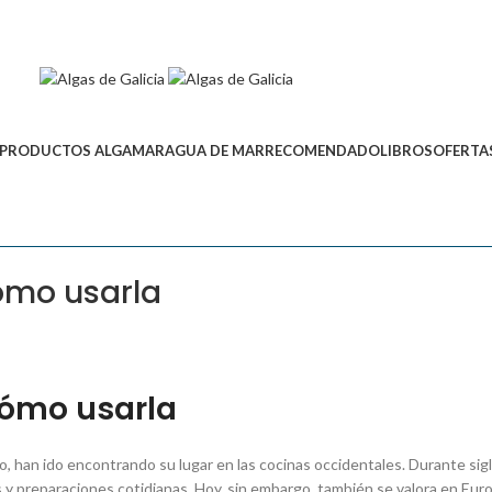
PRODUCTOS ALGAMAR
AGUA DE MAR
RECOMENDADO
LIBROS
OFERTA
ómo usarla
cómo usarla
o, han ido encontrando su lugar en las cocinas occidentales. Durante sig
y preparaciones cotidianas. Hoy, sin embargo, también se valora en Europa 