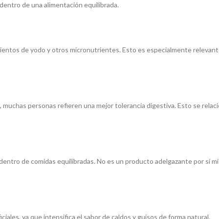
entro de una alimentación equilibrada.
rimientos de yodo y otros micronutrientes. Esto es especialmente relev
 muchas personas refieren una mejor tolerancia digestiva. Esto se rel
 dentro de comidas equilibradas. No es un producto adelgazante por sí 
ciales, ya que intensifica el sabor de caldos y guisos de forma natural.