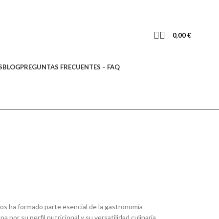
0,00
€
S
BLOG
PREGUNTAS FRECUENTES – FAQ
los ha formado parte esencial de la gastronomía
por su perfil nutricional y su versatilidad culinaria.