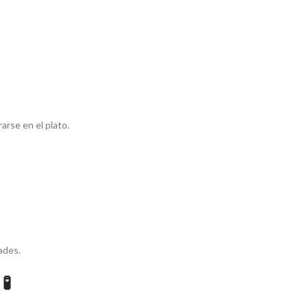
rarse en el plato.
ades.
🧪