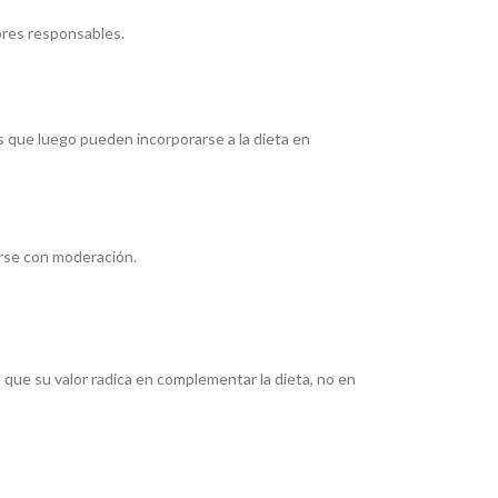
ores responsables.
s que luego pueden incorporarse a la dieta en
irse con moderación.
ue su valor radica en complementar la dieta, no en