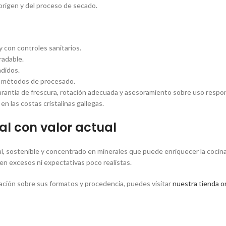
origen y del proceso de secado.
 con controles sanitarios.
radable.
adidos.
y métodos de procesado.
arantía de frescura, rotación adecuada y asesoramiento sobre uso respo
n las costas cristalinas gallegas.
al con valor actual
l, sostenible y concentrado en minerales que puede enriquecer la cocina 
en excesos ni expectativas poco realistas.
mación sobre sus formatos y procedencia, puedes visitar
nuestra tienda on