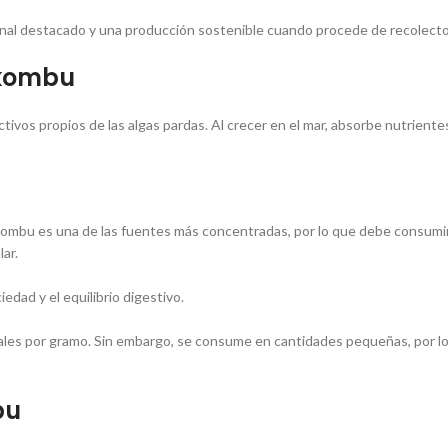
icional destacado y una producción sostenible cuando procede de recolect
 kombu
vos propios de las algas pardas. Al crecer en el mar, absorbe nutriente
El kombu es una de las fuentes más concentradas, por lo que debe consum
ar.
edad y el equilibrio digestivo.
es por gramo. Sin embargo, se consume en cantidades pequeñas, por lo q
bu