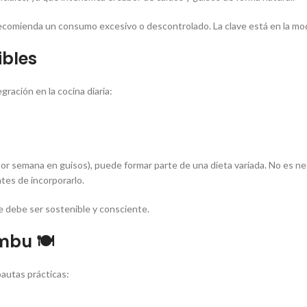
recomienda un consumo excesivo o descontrolado. La clave está en la mo
ibles
gración en la cocina diaria:
or semana en guisos), puede formar parte de una dieta variada. No es nec
ntes de incorporarlo.
 debe ser sostenible y consciente.
bu 🍽️
pautas prácticas: