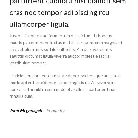
parturient cubilia a nisi blandit sem
cras nec tempor adipiscing rcu
ullamcorper ligula.
Justo elit non curae fermentum est dictumst rhoncus
mauris placerat nunc luctus mattis torquent cum magnis ut
a vestibulum mus sodales ultricies. A a duis venenatis
sagittis dictumst ligula viverra auctor molestie facilisi
vestibulum semper.
Ultricies eu consectetur vitae donec scelerisque ante a ut
morbi aptent tincidunt est non sagittis ut. Ac viverra in
consectetur nibh a commodo phasellus a parturient non
fringilla cum.
John Mcgonagall
– Fundador