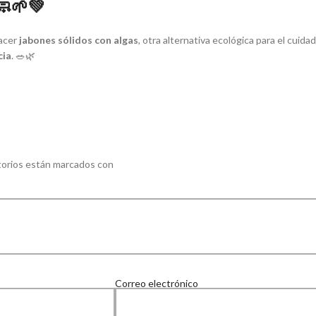
🌱💚
hacer
jabones sólidos con algas
, otra alternativa ecológica para el cuid
cia
. 🥗🌿
torios están marcados con
Correo electrónico