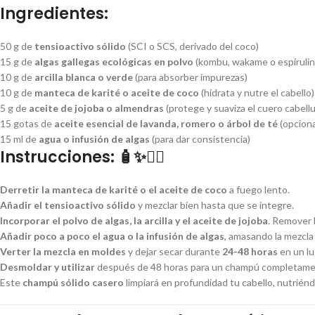
Ingredientes:
50 g de
tensioactivo sólido
(SCI o SCS, derivado del coco)
15 g de
algas gallegas ecológicas en polvo
(kombu, wakame o espirulin
10 g de
arcilla blanca o verde
(para absorber impurezas)
10 g de
manteca de karité o aceite de coco
(hidrata y nutre el cabello)
5 g de
aceite de jojoba o almendras
(protege y suaviza el cuero cabell
15 gotas de
aceite esencial de lavanda, romero o árbol de té
(opciona
15 ml de
agua o infusión de algas
(para dar consistencia)
Instrucciones:
🧴✨💆‍♀️
Derretir la manteca de karité o el aceite de coco
a fuego lento.
Añadir el tensioactivo sólido
y mezclar bien hasta que se integre.
Incorporar el polvo de algas, la arcilla y el aceite de jojoba
. Remover
Añadir poco a poco el agua o la infusión de algas
, amasando la mezcla 
Verter la mezcla en moldes
y dejar secar durante
24-48 horas
en un lu
Desmoldar y utilizar
después de 48 horas para un champú completament
Este
champú sólido casero
limpiará en profundidad tu cabello, nutrién