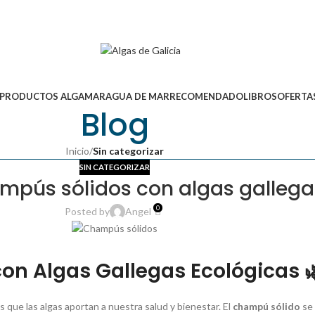
PRODUCTOS ALGAMAR
AGUA DE MAR
RECOMENDADO
LIBROS
OFERTA
Blog
Inicio
/
Sin categorizar
SIN CATEGORIZAR
ampús sólidos con algas galleg
0
Posted by
Angel
con Algas Gallegas Ecológicas

 que las algas aportan a nuestra salud y bienestar. El
champú sólido
se 