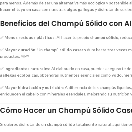
para menos. Además de ser una alternativa más ecológica y sostenible al
hacer el tuyo en casa
con nuestras
algas gallegas
y disfrutar de sus be
Beneficios del Champú Sólido con A
✅
Menos residuos plásticos
: Al hacer tu propio
champú sólido
, reduc
✅
Mayor duración
: Un
champú sólido casero
dura hasta
tres veces m
productos. 🧼🌱
✅
Ingredientes naturales
: Al elaborarlo en casa, puedes asegurarte d
gallegas ecológicas
, obtendrás nutrientes esenciales como
yodo, hier
✅
Mayor hidratación y nutrición
: A diferencia de los champús líquidos,
enriquecen el cabello con minerales esenciales, mejorando su nutrición y br
Cómo Hacer un Champú Sólido Case
Si quieres disfrutar de un
champú sólido
totalmente natural, aquí tienes