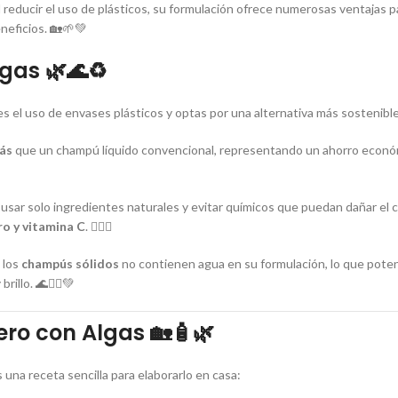
 reducir el uso de plásticos, su formulación ofrece numerosas ventajas p
neficios. 🏡🌱💚
lgas
🌿🌊♻️
es el uso de envases plásticos y optas por una alternativa más sostenible
ás
que un champú líquido convencional, representando un ahorro económ
e usar solo ingredientes naturales y evitar químicos que puedan dañar el
ro y vitamina C
. 💆‍♀️✨
 los
champús sólidos
no contienen agua en su formulación, lo que pote
illo. 🌊💆‍♂️💚
ro con Algas
🏡🧴🌿
 una receta sencilla para elaborarlo en casa: