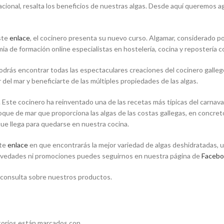
nacional, resalta los beneficios de nuestras algas. Desde aquí queremos
este
enlace
, el cocinero presenta su nuevo curso. Algamar, considerado po
ia de formación online especialistas en hostelería, cocina y repostería c
odrás encontrar todas las espectaculares creaciones del cocinero galleg
del mar y beneficiarte de las múltiples propiedades de las algas.
ste cocinero ha reinventado una de las recetas más típicas del carnaval ga
l toque de mar que proporciona las algas de las costas gallegas, en conc
que llega para quedarse en nuestra cocina.
nte
enlace
en que encontrarás la mejor variedad de algas deshidratadas, 
novedades ni promociones puedes seguirnos en nuestra página de
Facebo
o consulta sobre nuestros productos.
torios están marcados con