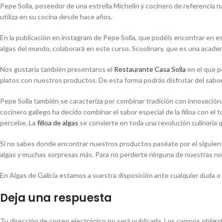
Pepe Solla, poseedor de una estrella Michelín y cocinero de referencia 
utiliza en su cocina desde hace años.
En la publicación en instagram de Pepe Solla, que podéis encontrar en 
algas del mundo, colaborará en este curso. Scoolinary, que es una academ
Nos gustaría también presentaros el
Restaurante Casa Solla
en el que p
platos con nuestros productos. De esta forma podrás disfrutar del sabor 
Pepe Solla también se caracteriza por combinar tradición con innovación. E
cocinero gallego ha decido combinar el sabor especial de la filloa con e
percebe. La
filloa de algas
se convierte en toda una revolución culinaria 
Si no sabes donde encontrar nuestros productos paséate por el siguie
algas y muchas sorpresas más. Para no perderte ninguna de nuestras 
En Algas de Galicia estamos a vuestra disposición ante cualquier duda 
Deja una respuesta
Tu dirección de correo electrónico no será publicada.
Los campos obliga