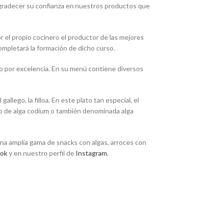
 agradecer su confianza en nuestros productos que
r el propio cocinero el productor de las mejores
ompletará la formación de dicho curso.
o por excelencia. En su menú contiene diversos
llego, la filloa. En este plato tan especial, el
reto de alga codium o también denominada alga
una amplia gama de snacks con algas, arroces con
ok
y en nuestro perfil de
Instagram
.