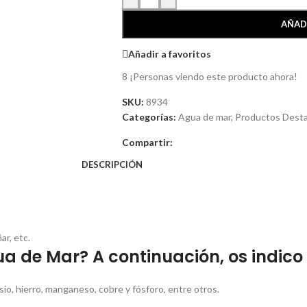
AÑAD
Añadir a favoritos
8
¡Personas viendo este producto ahora!
SKU:
8934
Categorías:
Agua de mar
,
Productos Dest
Compartir:
DESCRIPCIÓN
ar, etc.
ua de Mar? A continuación, os indic
io, hierro, manganeso, cobre y fósforo, entre otros.