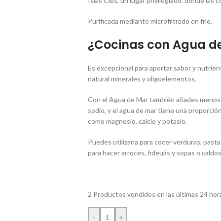
Islas Cíes, un lugar privilegiado, donde la
Purificada mediante microfiltrado en frío.
¿Cocinas con Agua d
Es excepcional para aportar sabor y nutrien
natural minerales y oligoelementos.
Con el Agua de Mar también añades menos sa
sodio, y el agua de mar tiene una proporció
como magnesio, calcio y potasio.
Puedes utilizarla para cocer verduras, past
para hacer arroces, fideuás y sopas o caldos
2
Productos vendidos en las últimas 24 hor
-
+