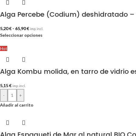
Alga Percebe (Codium) deshidratado –
5,20
€
-
65,90
€
imp. incl.
Seleccionar opciones
Hot
Alga Kombu molida, en tarro de vidrio e
5,15
€
imp. incl.
-
+
Añadir al carrito
Alga Espagueti de Mar al natural BIO C