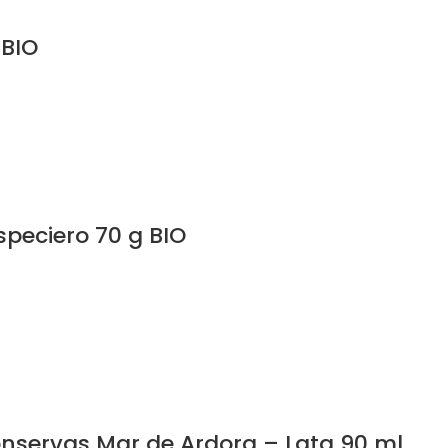
 BIO
speciero 70 g BIO
onservas Mar de Ardora – Lata 90 ml.