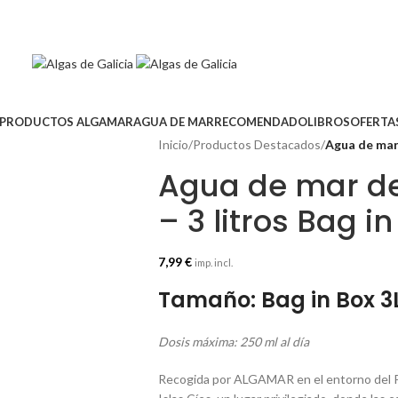
PRODUCTOS ALGAMAR
AGUA DE MAR
RECOMENDADO
LIBROS
OFERTA
Inicio
/
Productos Destacados
/
Agua de mar 
Agua de mar de
– 3 litros Bag i
7,99
€
imp. incl.
Tamaño: Bag in Box 3L
Dosis máxima: 250 ml al día
Recogida por ALGAMAR en el entorno del Par