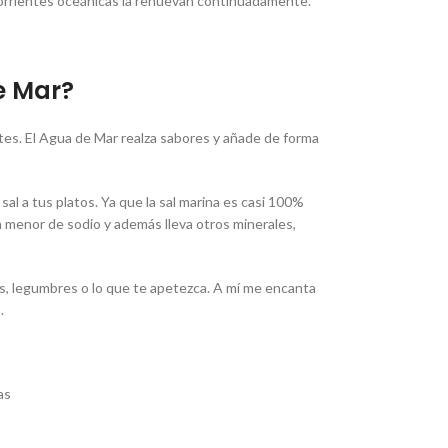
s corrientes oceánicas la renuevan continuadamente.
e Mar?
tes. El Agua de Mar realza sabores y añade de forma
l a tus platos. Ya que la sal marina es casi 100%
n menor de sodio y además lleva otros minerales,
as, legumbres o lo que te apetezca. A mí me encanta
.
as