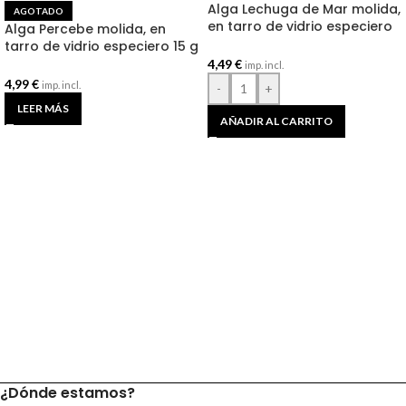
Alga Lechuga de Mar molida,
AGOTADO
en tarro de vidrio especiero
Alga Percebe molida, en
30 g BIO
tarro de vidrio especiero 15 g
BIO
4,49
€
imp. incl.
4,99
€
imp. incl.
-
+
LEER MÁS
AÑADIR AL CARRITO
¿Dónde estamos?