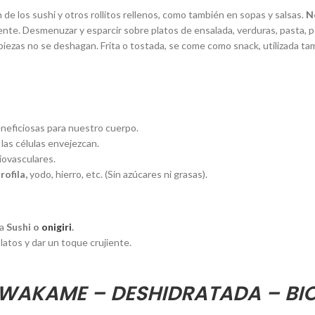
 de los sushi y otros rollitos rellenos, como también en sopas y salsas.
N
nte. Desmenuzar y esparcir sobre platos de ensalada, verduras, pasta, pot
piezas no se deshagan. Frita o tostada, se come como snack, utilizada tam
eficiosas para nuestro cuerpo.
las células envejezcan.
iovasculares.
rofila,
yodo, hierro, etc. (Sin azúcares ni grasas).
ra
Sushi o
onigiri
.
latos y dar un toque crujiente.
WAKAME – DESHIDRATADA – BI