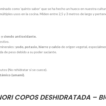
ominado como ‘quinto sabor’ que se ha hecho un hueco en nuestra cultura
múltiples usos en la cocina. Miden entre 2,5 y 3 metros de largo y pertene
 y siendo antioxidante.
estivo.
 minerales:
yodo, potasio, hierro y calcio
de origen vegetal, especialmen
da de peso debido a su poder saciante.
utos (No rehidratar si se cuece).
utámico (umami)
.
NORI COPOS DESHIDRATADA – BI