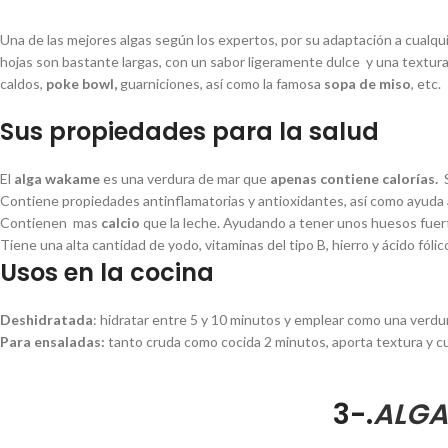
Una de las mejores algas según los expertos, por su adaptación a cualqu
hojas son bastante largas, con un sabor ligeramente dulce y una textura
caldos,
poke bowl,
guarniciones, así como la famosa
sopa de miso
, etc.
Sus propiedades para la salud
El
alga wakame
es una verdura de mar que
apenas contiene calorías.
S
Contiene propiedades antinflamatorias y antioxidantes, así como ayuda a
Contienen mas
calcio
que la leche. Ayudando a tener unos huesos fuer
Tiene una alta cantidad de yodo, vitaminas del tipo B, hierro y ácido fó
Usos en la cocina
Deshidratada
: hidratar entre 5 y 10 minutos y emplear como una verdura
Para ensaladas:
tanto cruda como cocida 2 minutos, aporta textura y c
3-.
ALGA