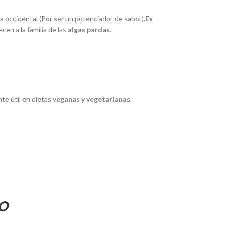
 occidental (Por ser un potenciador de sabor).
Es
cen a la familia de las
algas pardas.
te útil en dietas
veganas y vegetarianas
.
O