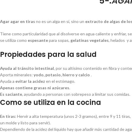
5-.
AGAR
Agar agar en tiras
no es un alga en sí, sino un
extracto de algas de lo
Tiene como particularidad que al disolverse en agua caliente y enfriar, s
se utiliza como
espesante
para sopas,
gelatinas vegetales
, helados y 
Propiedades para la salud
Ayuda al tránsito intestinal
, por su altísimo contenido en fibra y cont
Aporta minerales:
yodo, potasio, hierro y calcio
.
Ayuda a
evitar la acidez
en el estómago.
Apenas contiene grasas ni azúcares
.
Es saciante
, ayudando a personas con sobrepeso a limitar sus comidas.
Como se utiliza en la cocina
En tiras:
Hervir a alta temperatura (unos 2-3 gramos), entre 9 y 11 tiras, 
un molde y listo para servir).
Dependiendo de la acidez del líquido hay que añadir más cantidad de agar