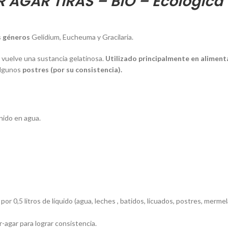
 AGAR TIRAS – BIO – Ecológica
s géneros
Gelidium
,
Eucheuma
y
Gracilaria.
e vuelve una sustancia gelatinosa.
Utilizado principalmente en aliment
algunos
postres (por su consistencia).
enido en agua.
por 0,5 litros de líquido (agua, leches , batidos, licuados, postres, merme
-agar para lograr consistencia.