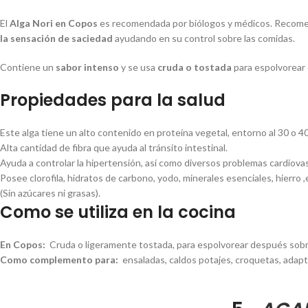
El
Alga Nori en Copos
es recomendada por biólogos y médicos. Recomend
la sensación de saciedad
ayudando en su control sobre las comidas.
Contiene un
sabor intenso
y se usa
cruda o tostada
para espolvorear 
Propiedades para la salud
Este alga tiene un alto contenido en proteína vegetal, entorno al 30 o 4
Alta cantidad de fibra que ayuda al tránsito intestinal.
Ayuda a controlar la hipertensión, así como diversos problemas cardiova
Posee clorofila, hidratos de carbono, yodo, minerales esenciales, hierro ,
(Sin azúcares ni grasas).
Como se utiliza en la cocina
En Copos:
Cruda o ligeramente tostada, para espolvorear después sobre 
Como complemento para:
ensaladas, caldos potajes, croquetas, adapt